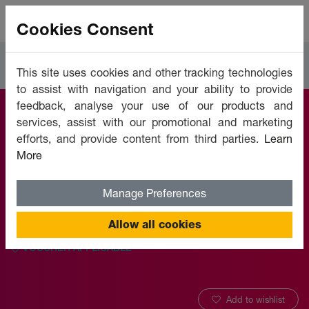
Cookies Consent
Courses
Leadership & Management
This site uses cookies and other tracking technologies
to assist with navigation and your ability to provide
feedback, analyse your use of our products and
services, assist with our promotional and marketing
Leadership Dans
efforts, and provide content from third parties.
Learn
More
Les Organisations
Manage Preferences
Offered by:
Unicaf University
Allow all cookies
VOUCHER APPLICABLE
Add to wishlist