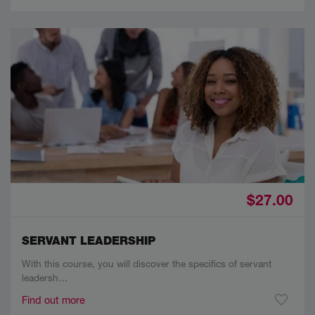
$27.00
SERVANT LEADERSHIP
With this course, you will discover the specifics of servant
leadersh…
Find out more